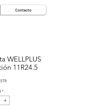
Contacto
nta WELLPLUS
ción 11R24.5
5TR
d
*