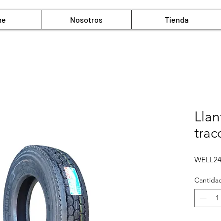
me
Nosotros
Tienda
Lla
trac
WELL24
Cantida