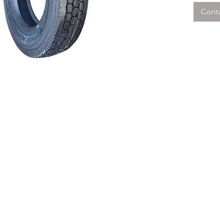
Cont
o