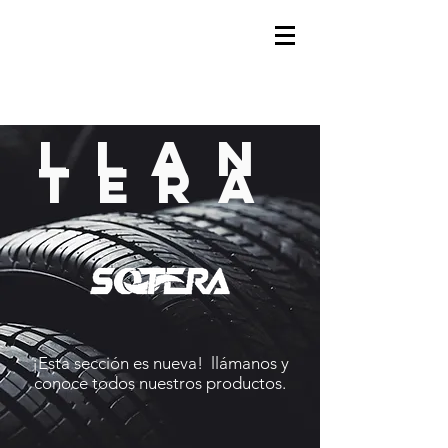
LLAN
TERA
¡Esta sección es nueva! llámanos y
conoce todos nuestros productos.