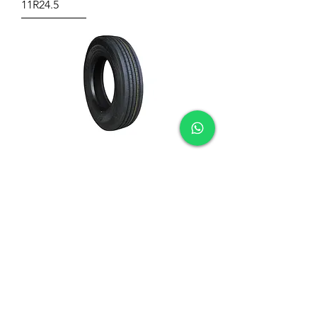
11R24.5
Llanta FRONWAY Toda posición
11R24.5