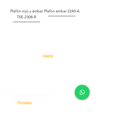
Plafón rojo y ámbar
Plafón ámbar 2240-A
TSE-2308-R
Contacto
· Matriz
Tracto Suspensiones Express, S.A. DE C.V. |.
RFC: TSE1406176K6
Av. Uno #. 750 Col. Central
de Carga, Guadalupe N.L.
Tel.
81 8191 9462
|
Ext 121 y 126
Agente de
Ventas - Alex Ibarra
Whatsapp
81 3452 2228
Agente de Ventas -Gustavo Garza
Política de privacidad
· Torreón
Tel.
81 2956 5713
· Altamira
Tel.
81 3452 2228
· Ramos Arizpe