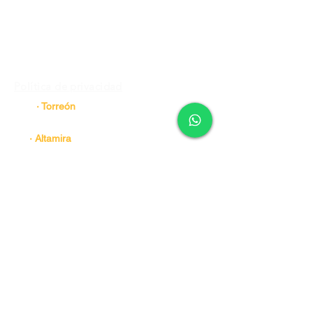
Tracto Suspensiones Express, S.A. DE C.V. |.
RFC: TSE1406176K6
Av. Uno #. 750 Col. Central
de Carga, Guadalupe N.L.
Tel.
81 8191 9462
|
Ext 121 y 126
Agente de
Ventas - Alex Ibarra
Whatsapp
81 3452 2228
Agente de Ventas -Gustavo Garza
Política de privacidad
· Torreón
Tel.
81 2956 5713
· Altamira
Tel.
81 3452 2228
· Ramos Arizpe
Tel.
84 4488 4458
· Manzanillo
Tel.
81 8191 9462 Ext 170
· Juarez N.L.
Tel.
81 8191 9462 Ext 131 y 201
Tel.
81 3452 2228
· Aguascalientes
Tel.
81 2956 5712 Tel. 81 3452 2228