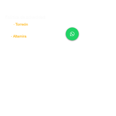
Ventas - Alex Ibarra
Whatsapp
81 3452 2228
Agente de Ventas -Gustavo Garza
Política de privacidad
· Torreón
Tel.
81 2956 5713
· Altamira
Tel.
81 3452 2228
· Ramos Arizpe
Tel.
84 4488 4458
· Manzanillo
Tel.
81 8191 9462 Ext 170
· Juarez N.L.
Tel.
81 8191 9462 Ext 131 y 201
Tel.
81 3452 2228
· Aguascalientes
Tel.
81 2956 5712 Tel. 81 3452 2228