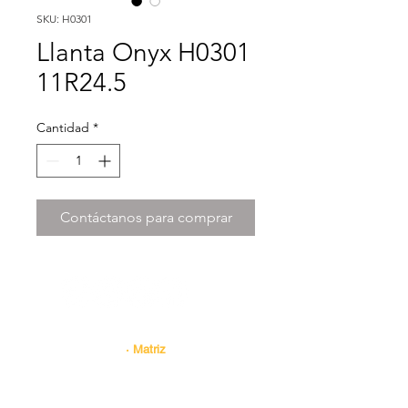
SKU: H0301
Llanta Onyx H0301
11R24.5
Cantidad
*
Contáctanos para comprar
Contacto
· Matriz
Tracto Suspensiones Express, S.A. DE C.V. |.
RFC: TSE1406176K6
Av. Uno #. 750 Col. Central
de Carga, Guadalupe N.L.
Tel.
81 8191 9462
|
Ext 121 y 126
Agente de