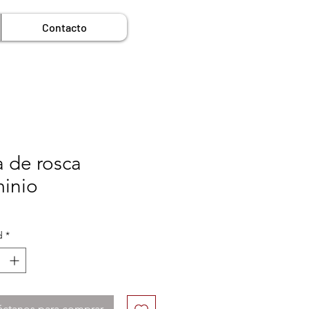
Contacto
 de rosca
minio
d
*
áctanos para comprar