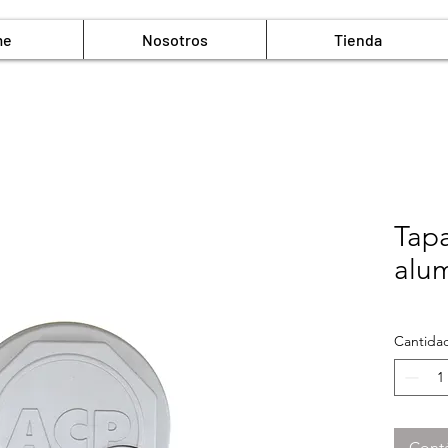
me
Nosotros
Tienda
Tapa
alu
Cantida
Cont